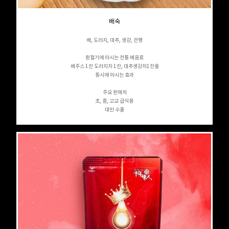
배숙
배, 도라지, 대추, 생강, 은행
환절기에 마시는 전통 배음료
배주스 1잔 도라지차 1잔, 대추생강차1잔을
동시에 마시는 효과
주요 판매처
초, 중, 고교 급식용
대만 수출