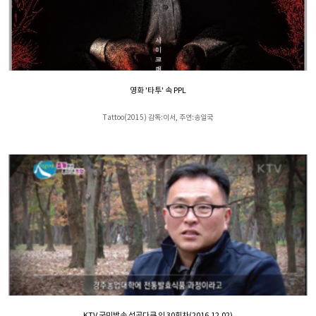
영화 '타투' 속 PPL
Tattoo(2015) 감독:이서, 주연:송일국
KTV 국민방송 성공다큐 인 30회차(2016.12.02)