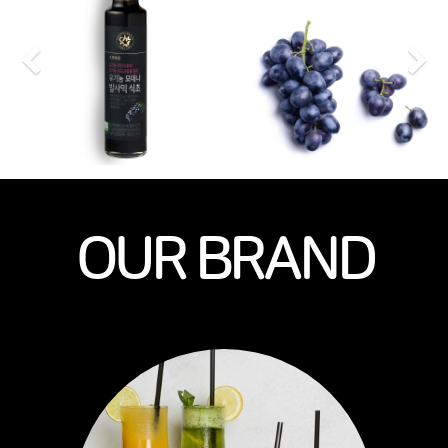
Previous
N
OUR BRAND