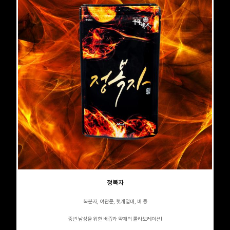
정복자
복분자, 야관문, 헛개열매, 배 등
중년 남성을 위한 배즙과 약재의 콜라보레이션!