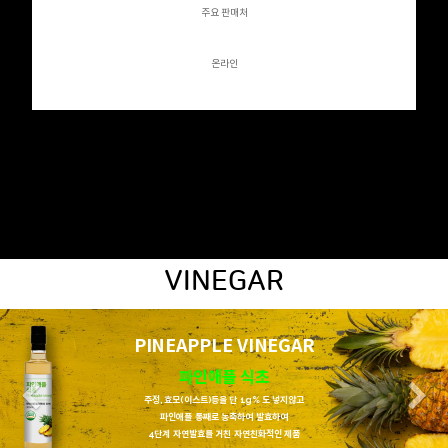
주요 판매처
온라인
식초
VINEGAR
PINEAPPLE VINEGAR
파인애플 식초
Previous
N
주정, 효모(이스트)등을 단 1g% 도 넣지않고
파인애플 통째로 농축하여 발효하여
4단계 자연발효를 거친 자연친화적인 제품