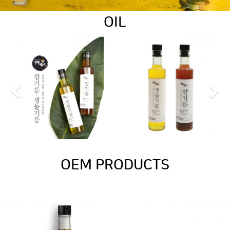
OIL
Previous
N
OEM PRODUCTS